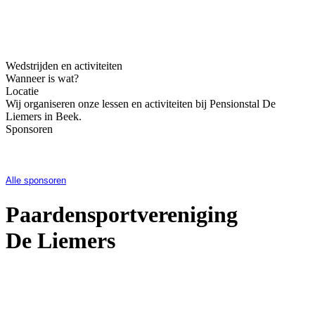
Op deze foto staan de clubkampioenen 2025
Wedstrijden en activiteiten
Wanneer is wat?
Locatie
Wij organiseren onze lessen en activiteiten bij Pensionstal De
Liemers in Beek.
Sponsoren
Alle sponsoren
Paardensportvereniging
De Liemers
Informati
e