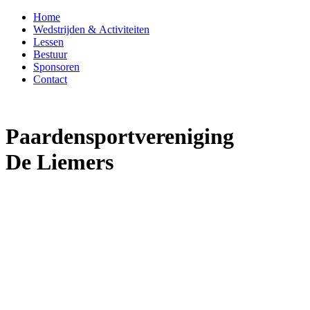
Home
Wedstrijden & Activiteiten
Lessen
Bestuur
Sponsoren
Contact
Paardensportvereniging
De Liemers
We
lkom op de we
bsite
van
Paardensportvereniging
De Liemers